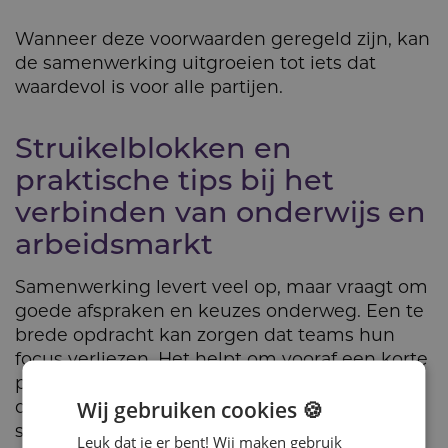
Wanneer deze voorwaarden geregeld zijn, kan
de samenwerking uitgroeien tot iets dat
waardevol is voor alle partijen.
Struikel­blokken en
praktische tips bij het
verbinden van onderwijs en
arbeidsmarkt
Samenwerking levert veel op, maar vraagt om
goede afspraken en keuzes onderweg. Een te
brede opdracht kan zorgen dat teams hun
focus verliezen. Het helpt om vooraf een korte
probleemomschrijving te maken waarin
doelgroep, gewenste verandering en
Wij gebruiken cookies 🍪
succescriteria staan.
Leuk dat je er bent! Wij maken gebruik