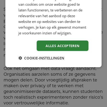
van cookies om onze website goed te
Soms blijven ideeën nog te veel op papier. Dit
laten functioneren, te verbeteren en de
voorkom je door altijd ruimte te maken voor
relevantie van het aanbod op deze
praktijktests en door ervoor te zorgen dat de
website en op websites van derden te
opdrachtgever beslissingsrecht heeft over
verhogen. Je kan op elk gewenst moment
vervolgstappen. Ook kan het betrekken van te
je voorkeuren inzien of wijzigen.
veel stakeholders het tempo vertragen. Werk
liever met een klein kernteam dat snelheid
ALLES ACCEPTEREN
maakt, en laat anderen op vaste momenten
meepraten.
COOKIE-INSTELLINGEN
Ook het omgaan met data vraagt aandacht.
Organisaties aarzelen soms of ze gegevens
mogen delen. Door vroegtijdig afspraken te
maken over privacy of te werken met
geanonimiseerde datasets, kunnen studenten
toch realistisch experimenteren zonder risico’s
voor vertrouwelijke informatie.