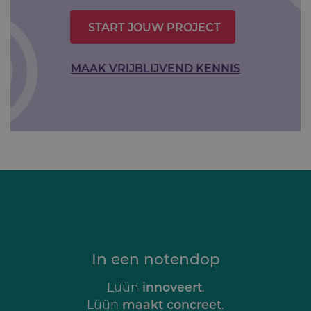
START JOUW PROJECT
MAAK VRIJBLIJVEND KENNIS
In een notendop
innoveert
Lüün
.
maakt concreet
Lüün
.