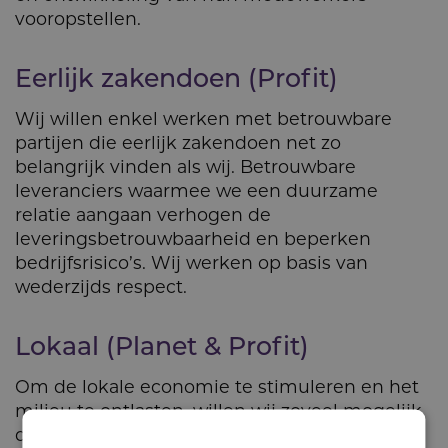
vooropstellen.
Eerlijk zakendoen (Profit)
Wij willen enkel werken met betrouwbare
partijen die eerlijk zakendoen net zo
belangrijk vinden als wij. Betrouwbare
leveranciers waarmee we een duurzame
relatie aangaan verhogen de
leveringsbetrouwbaarheid en beperken
bedrijfsrisico’s. Wij werken op basis van
wederzijds respect.
Lokaal (Planet & Profit)
Om de lokale economie te stimuleren en het
milieu te ontlasten, willen wij zoveel mogelijk
diensten en producten lokaal afnemen. Dit