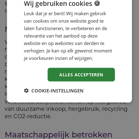
Wij gebruiken cookies 🍪
stimuleert werkgelegenheid en beperkt de
impact van transport.
Leuk dat je er bent! Wij maken gebruik
van cookies om onze website goed te
Milieubewust (Planet)
laten functioneren, te verbeteren en de
relevantie van het aanbod op deze
Wij willen onze milieubelasting zoveel
website en op websites van derden te
mogelijk verkleinen. In samenwerking met
verhogen. Je kan op elk gewenst moment
onze leveranciers verbruiken we geen
je voorkeuren inzien of wijzigen.
onnodige grondstoffen en wordt afval waar
mogelijk hergebruikt of gerecycled. Daarom
ALLES ACCEPTEREN
kopen wij enkel producten van voldoende
kwaliteit en houden wij rekening met
COOKIE-INSTELLINGEN
levensduur. Wij verwachten dat leveranciers
verantwoordelijkheid nemen op het gebied
van duurzame inkoop, hergebruik, recycling
en CO2-reductie.
Maatschappelijk betrokken