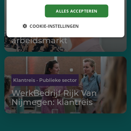
ALLES ACCEPTEREN
Nieuw potentieel omarmen
COOKIE-INSTELLINGEN
Aan de zijlijn van de
arbeidsmarkt
Klantreis - Publieke sector
WerkBedrijf Rijk Van
Nijmegen: klantreis