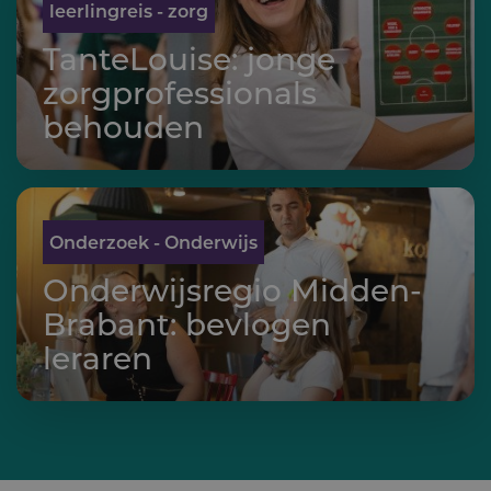
leerlingreis - zorg
TanteLouise: jonge
zorgprofes­si­o­nals
behouden
Onderzoek - Onderwijs
Onderwijs­regio Midden-
Brabant: bevlogen
leraren