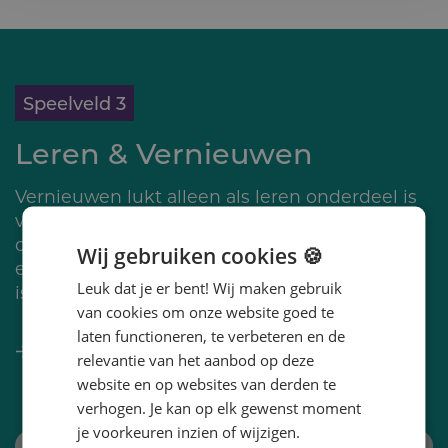
Speelveld 3
Leren & Vernieuwen
Vernieuwen lukt alleen als leren onderdeel is
van het dagelijks werk. De toekomst vraagt
om een growth mindset, experimenteren en
Wij gebruiken cookies 🍪
een nieuwe cultuur. Fouten maken mag, dat
Leuk dat je er bent! Wij maken gebruik
is hoe je als organisatie groeit.
van cookies om onze website goed te
laten functioneren, te verbeteren en de
Experimenteren en vernieuwen vanuit
relevantie van het aanbod op deze
nieuwsgierigheid
website en op websites van derden te
verhogen. Je kan op elk gewenst moment
je voorkeuren inzien of wijzigen.