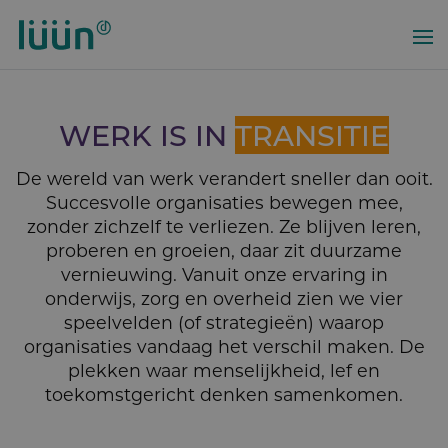
Overslaan
en
naar
de
inhoud
WERK IS IN
TRANSITIE
gaan
De wereld van werk verandert sneller dan ooit.
Succesvolle organisaties bewegen mee,
zonder zichzelf te verliezen. Ze blijven leren,
proberen en groeien, daar zit duurzame
vernieuwing. Vanuit onze ervaring in
onderwijs, zorg en overheid zien we vier
speelvelden (of strategieën) waarop
organisaties vandaag het verschil maken. De
plekken waar menselijkheid, lef en
toekomstgericht denken samenkomen.