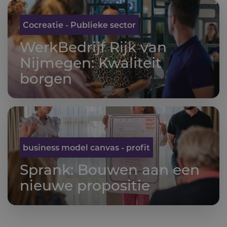
Cocreatie - Publieke sector
WerkBedrijf Rijk van
Nijmegen: Kwaliteit
borgen
business model canvas - profit
Sprank: Bouwen aan een
nieuwe propositie