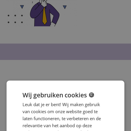
Meer informatie?
Wij gebruiken cookies 🍪
Heb je interesse in deze training? Vul
onderstaand formulier in en wij
Leuk dat je er bent! Wij maken gebruik
nemen contact met je op voor een
van cookies om onze website goed te
vrijblijvend voorstel.
laten functioneren, te verbeteren en de
relevantie van het aanbod op deze