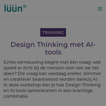
Overslaan
en
naar
de
inhoud
gaan
TRAINING
Design Thinking met AI-
tools
Echte vernieuwing begint met één vraag:
wat
speelt er écht bij de mensen voor wie we het
doen?
Die vraag kan vandaag sneller, slimmer
en creatiever beantwoord worden dankzij AI.
In deze workshop leer je hoe Design Thinking
en AI-tools samenkomen in een krachtige
combinatie.