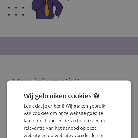
Meer informatie?
Heb je interesse in deze training? Vul
Wij gebruiken cookies 🍪
onderstaand formulier in en wij
Leuk dat je er bent! Wij maken gebruik
nemen contact met je op voor een
van cookies om onze website goed te
vrijblijvend voorstel.
laten functioneren, te verbeteren en de
relevantie van het aanbod op deze
Voornaam
website en op websites van derden te