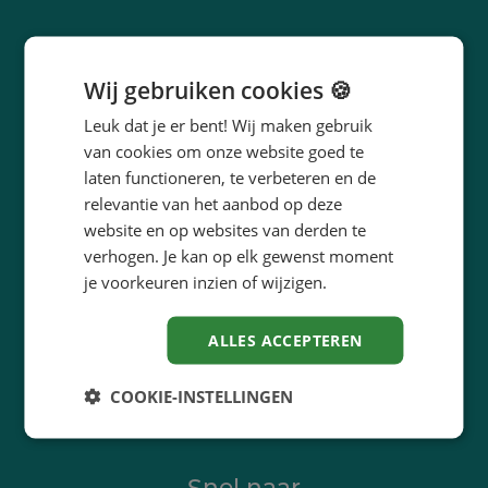
Wij gebruiken cookies 🍪
Leuk dat je er bent! Wij maken gebruik
van cookies om onze website goed te
laten functioneren, te verbeteren en de
In een notendop
relevantie van het aanbod op deze
innoveert
Lüün
.
website en op websites van derden te
maakt concreet
Lüün
.
verhogen. Je kan op elk gewenst moment
begeleidt
Lüün
bij het ontwikkelen van
je voorkeuren inzien of wijzigen.
ideeën, oplossingen en strategieën.
ALLES ACCEPTEREN
COOKIE-INSTELLINGEN
Snel naar