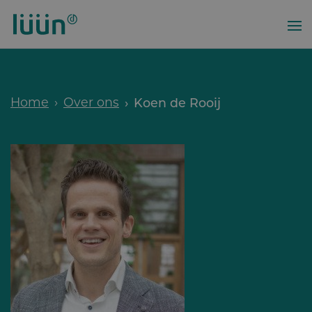
Overslaan
en
naar
de
inhoud
gaan
Home
Over ons
Koen de Rooij