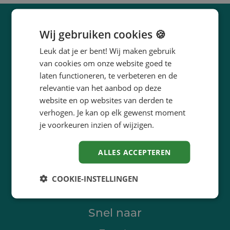
Wij gebruiken cookies 🍪
Leuk dat je er bent! Wij maken gebruik
van cookies om onze website goed te
In een notendop
laten functioneren, te verbeteren en de
relevantie van het aanbod op deze
innoveert
Lüün
.
website en op websites van derden te
maakt concreet
Lüün
.
verhogen. Je kan op elk gewenst moment
begeleidt
Lüün
bij het ontwikkelen van
je voorkeuren inzien of wijzigen.
ideeën, oplossingen en strategieën.
ALLES ACCEPTEREN
COOKIE-INSTELLINGEN
Snel naar