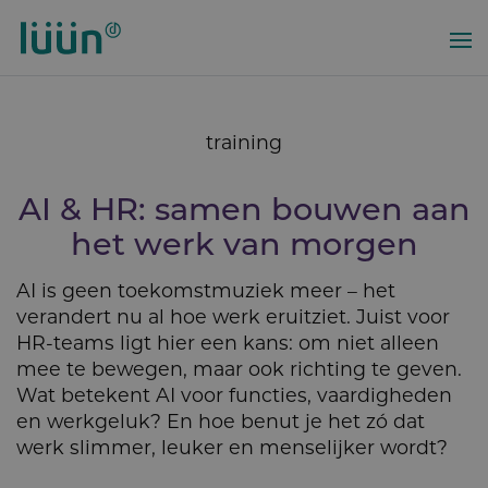
Overslaan
en
naar
de
inhoud
training
gaan
AI & HR: samen bouwen aan
het werk van morgen
AI is geen toekomstmuziek meer – het
verandert nu al hoe werk eruitziet. Juist voor
HR-teams ligt hier een kans: om niet alleen
mee te bewegen, maar ook richting te geven.
Wat betekent AI voor functies, vaardigheden
en werkgeluk? En hoe benut je het zó dat
werk slimmer, leuker en menselijker wordt?