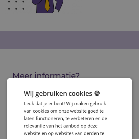
Meer informatie?
Heb je interesse in deze training? Vul
Wij gebruiken cookies 🍪
onderstaand formulier in en wij
nemen contact met je op voor een
Leuk dat je er bent! Wij maken gebruik
vrijblijvend voorstel.
van cookies om onze website goed te
laten functioneren, te verbeteren en de
relevantie van het aanbod op deze
Voornaam
website en op websites van derden te