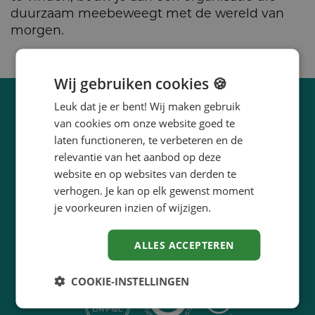
duurzaam meebeweegt met de wereld van
morgen.
Wij gebruiken cookies 🍪
Leuk dat je er bent! Wij maken gebruik
van cookies om onze website goed te
laten functioneren, te verbeteren en de
relevantie van het aanbod op deze
In een notendop
website en op websites van derden te
verhogen. Je kan op elk gewenst moment
innoveert
Lüün
.
je voorkeuren inzien of wijzigen.
maakt concreet
Lüün
.
begeleidt
Lüün
bij het ontwikkelen van
ALLES ACCEPTEREN
ideeën, oplossingen en strategieën.
COOKIE-INSTELLINGEN