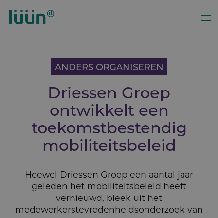
Overslaan
en
naar
de
inhoud
gaan
ANDERS ORGANISEREN
Driessen Groep
ontwikkelt een
toekomst­be­stendig
mobiliteits­be­leid
Hoewel Driessen Groep een aantal jaar
geleden het mobiliteitsbeleid heeft
vernieuwd, bleek uit het
medewerkerstevredenheidsonderzoek van