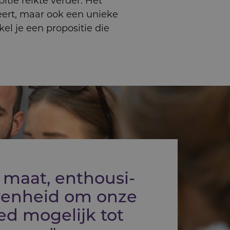
ie reikte verder. Het
reert, maar ook een unieke
el je een propositie die
maat, enthousi­
en­heid om onze
ed mogelijk tot