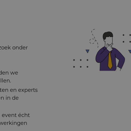
zoek onder
lden we
llen.
ten en experts
n in de
 event écht
werkingen