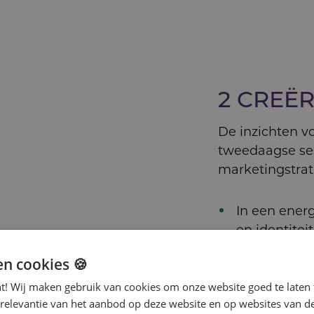
2 CREË
De inzichten v
tweedaagse se
marketingstra
In een ener
en identite
marktinzich
en cookies 🍪
Stap voor s
nt! Wij maken gebruik van cookies om onze website goed te laten 
propositiec
 relevantie van het aanbod op deze website en op websites van d
waarde van 