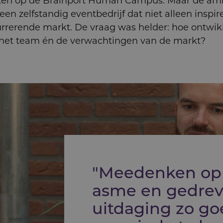
en op de Brainport Human Campus. Maar de ambit
een zelfstandig eventbedrijf dat niet alleen inspi
urrerende markt. De vraag was helder: hoe ontwikk
n het team én de verwachtingen van de markt?
"Meedenken op 
asme en gedrev
uitdaging zo go