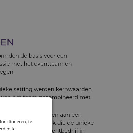
REN
ormden de basis voor een
ssie met het eventteam en
tegen.
gieke setting werden kernwaarden
it van het team gecombineerd met
ten.
tap werkten we samen aan een
functioneren, te
anvas: een blauwdruk die de unieke
erden te
het toekomstige eventbedrijf in