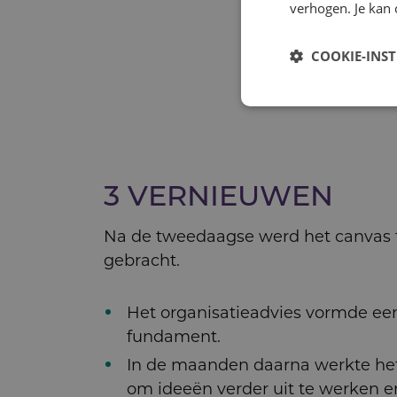
verhogen. Je kan 
COOKIE-INS
3 VERNIEUWEN
Na de tweedaagse werd het canvas t
gebracht.
Het organisatieadvies vormde een
fundament.
In de maanden daarna werkte he
om ideeën verder uit te werken e