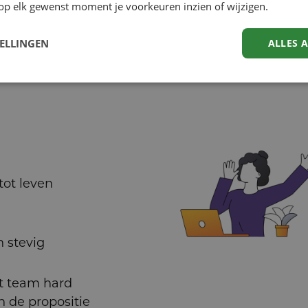
op elk gewenst moment je voorkeuren inzien of wijzigen.
kaart brengt
Lüün zorgde
TELLINGEN
ALLES 
procesbegel
ot leven
 stevig
t team hard
n de propositie