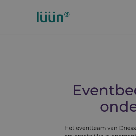
Overslaan
en
naar
de
inhoud
gaan
Eventbe
onde
Het eventteam van Driess