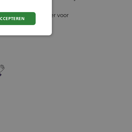
.
 als innovatiepartner voor
ACCEPTEREN
eiding en structuur.