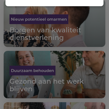
Nieuw potentieel omarmen
Borgen van kwaliteit
dienstver­le­ning
Duurzaam behouden
Gezond aan het werk
blijven