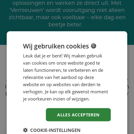
oplossingen en werken ze direct uit. Met
‘Vernieuwen’ wordt vooruitgang niet alleen
zichtbaar, maar ook voelbaar – elke dag een
beetje beter.
Wij gebruiken cookies 🍪
Leuk dat je er bent! Wij maken gebruik
van cookies om onze website goed te
Wat we jou beloven
laten functioneren, te verbeteren en de
relevantie van het aanbod op deze
Jouw organisatie in beweging, waar innovatie
website en op websites van derden te
leeft en mensen bijdragen aan vooruitgang. In
verhogen. Je kan op elk gewenst moment
kleine, concrete stappen boeken we zichtbaar
je voorkeuren inzien of wijzigen.
resultaat, bouwen we vertrouwen en zorgen
we dat verandering duurzaam is.
ALLES ACCEPTEREN
COOKIE-INSTELLINGEN