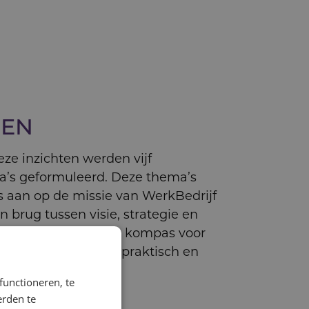
REN
eze inzichten werden vijf
a’s geformuleerd. Deze thema’s
s aan op de missie van WerkBedrijf
 brug tussen visie, strategie en
elen. Ze werden het kompas voor
tering: herkenbaar, praktisch en
functioneren, te
erden te