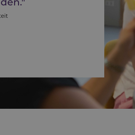
uden."
eit