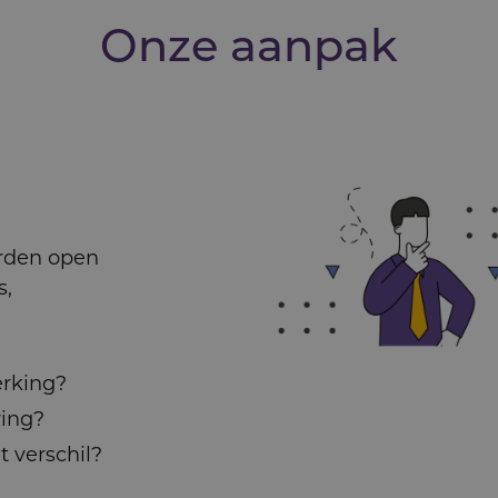
Onze aanpak
rden open
s,
erking?
ring?
verschil?