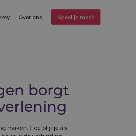
emy
Over ons
Speel je mee?
gen borgt
er­le­ning
 maken. Hoe blijf je als