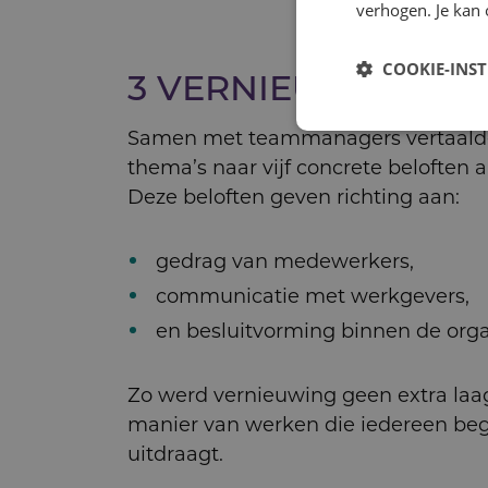
verhogen. Je kan 
COOKIE-INS
3 VERNIEUWEN
Samen met teammanagers vertaald
thema’s naar vijf concrete beloften 
Deze beloften geven richting aan:
gedrag van medewerkers,
communicatie met werkgevers,
en besluitvorming binnen de orga
Zo werd vernieuwing geen extra laa
manier van werken die iedereen beg
uitdraagt.