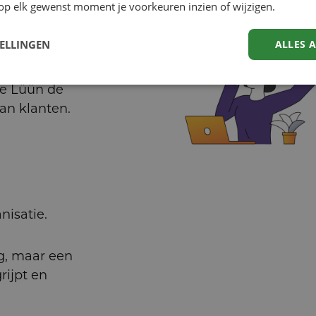
op elk gewenst moment je voorkeuren inzien of wijzigen.
TELLINGEN
ALLES 
e Lüün de
aan klanten.
nisatie.
g, maar een
rijpt en