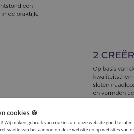
ontstond een
in de praktijk.
2 CREË
Op basis van d
kwaliteitsthem
sloten naadloo
en vormden een
dagelijks hand
continue verbe
en cookies 🍪
inspirerend.
nt! Wij maken gebruik van cookies om onze website goed te laten 
 relevantie van het aanbod op deze website en op websites van d