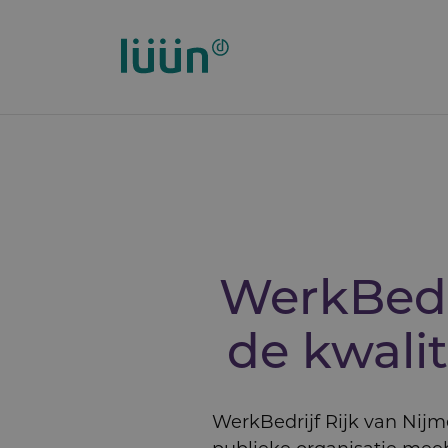
Overslaan
en
naar
de
inhoud
gaan
WerkBedr
de kwalit
WerkBedrijf Rijk van Nijm