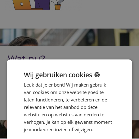
Wat nu?
Met veel energie starten in het nieuwe jaar.
Wij gebruiken cookies 🍪
Een mooier begin kun je niet maken. De
Leuk dat je er bent! Wij maken gebruik
volgende stap is doorpakken op die energie
van cookies om onze website goed te
en met de juiste focus doorwerken aan
laten functioneren, te verbeteren en de
kwalitatief goed onderwijs. Zo kunnen we
relevantie van het aanbod op deze
straks de vruchten gaan plukken.
website en op websites van derden te
verhogen. Je kan op elk gewenst moment
je voorkeuren inzien of wijzigen.