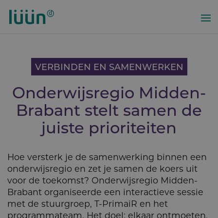
Overslaan
en
naar
de
inhoud
gaan
VERBINDEN EN SAMENWERKEN
Onderwijs­regio Midden-
Brabant stelt samen de
juiste prioriteiten
Hoe versterk je de samenwerking binnen een
onderwijsregio en zet je samen de koers uit
voor de toekomst? Onderwijsregio Midden-
Brabant organiseerde een interactieve sessie
met de stuurgroep, T-PrimaiR en het
programmateam. Het doel: elkaar ontmoeten,