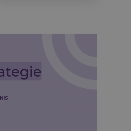
ategie
NIS