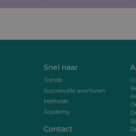
Snel naar
A
Trends
Co
R
Succesvolle avonturen
A
Methode
O
Academy
D
S
Contact
D