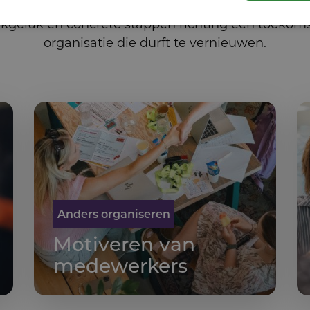
mensen inspireert, motiveert en betrokken maakt
rkgeluk en concrete stappen richting een toekom
organisatie die durft te vernieuwen.
Anders organiseren
Motiveren van
medewerkers