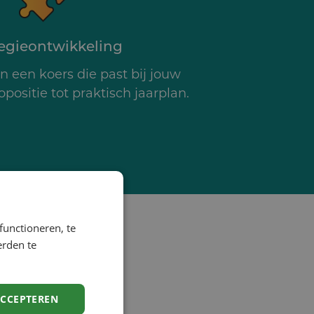
tegieontwikkeling
 een koers die past bij jouw
opositie tot praktisch jaarplan.
functioneren, te
erden te
ACCEPTEREN