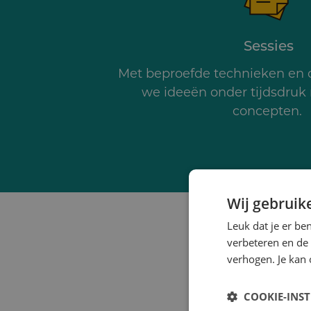
Sessies
Met beproefde technieken en c
we ideeën onder tijdsdruk
concepten.
Wij gebruik
Leuk dat je er be
verbeteren en de
verhogen. Je kan 
COOKIE-INS