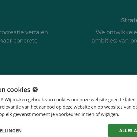
Stra
ocreatie vertalen
We ontwikkelen
 naar concrete
ambities: van pr
en cookies 🍪
nt! Wij maken gebruik van cookies om onze website goed te laten 
 relevantie van het aanbod op deze website en op websites van d
op elk gewenst moment je voorkeuren inzien of wijzigen.
Wat we jou beloven
TELLINGEN
ALLES 