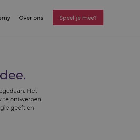
emy
Over ons
Speel je mee?
idee.
opgedaan. Het
w te ontwerpen.
gie geeft en