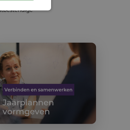
. Het resultaat?
stbestendige
Verbinden en samenwerken
Jaarplannen
vormgeven